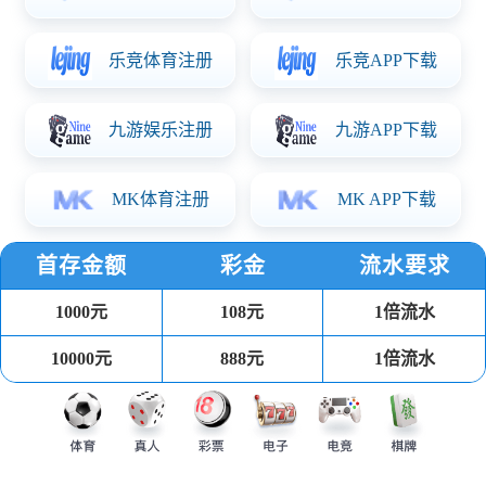
首页
/
体育头条
/ 正文
2026-06-12 14:14
38 次阅读
刘国梁罕见批评裁判组：同一比赛出现三
次关键误判不可接受
在近日结束的一场备受瞩目的国际乒乓球赛事中，中
国乒乓球协会主席、前国乒总教练刘国梁罕见地公开
批评了裁判组的表现，直言“同一场比赛出现三次关键
误判，这是完全不可接受的”。作为世界乒坛公认的权
威人物，刘国梁一向以冷静、严谨著称，此次破例发
声立刻在体育界引发轩然大波，也再次将体育比赛的