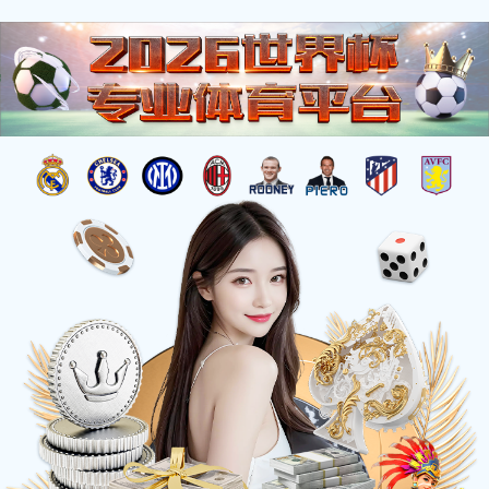
立即注册
乐动在线官网
官网 · 权
威体育数据平台
乐动在线官网 OFFICIAL WEBSITE
自2022年创立以来，
乐动在线官网
致力于为用户提供
包括NBA、英超、欧洲杯、LPL在内的热门赛事直播与
数据服务，广受用户信赖。
立即下载乐动在线官网APP