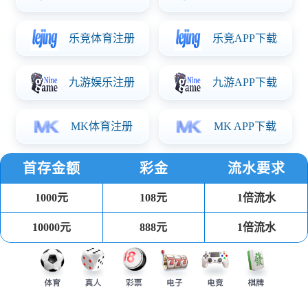
常见风险威胁
暴力破解尝试
账户冒用登录
中间人劫持
数据泄露与滥用
非法脚本注入
乐动在线官网防护体系
高强度密码加密机制
实时设备监测与IP识别
HTTPS + TLS 1.3 加密协议
行为日志审计 + 异常告警
XSS/SQL注入防护规则引擎